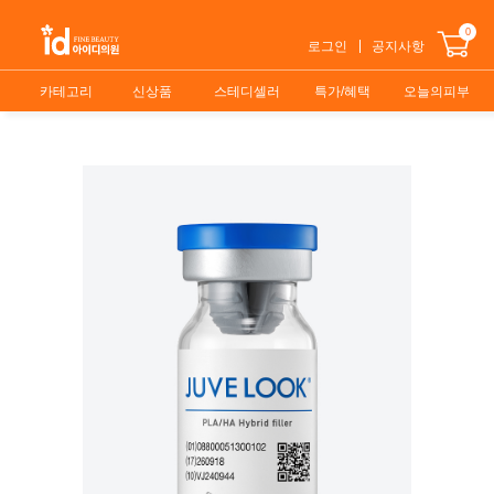
0
로그인
공지사항
카테고리
신상품
스테디셀러
특가/혜택
오늘의피부