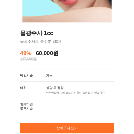
물광주사 1cc
물광주사로 속수분 강화!
49%
60,000원
117,600원
당일시술
가능
마취
상담 후 결정
마취방법에 따라 별도의 비용이 발생될 수 있습니다
함께하면
좋은시술
장바구니 담기