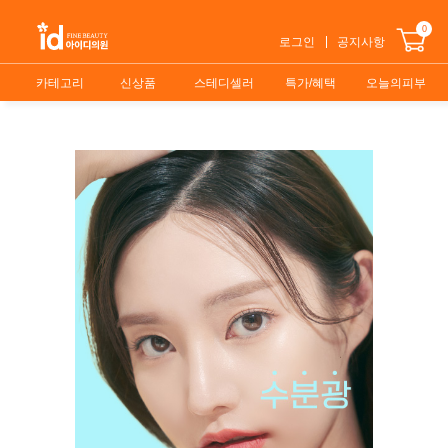
0
로그인
공지사항
카테고리
신상품
스테디셀러
특가/혜택
오늘의피부