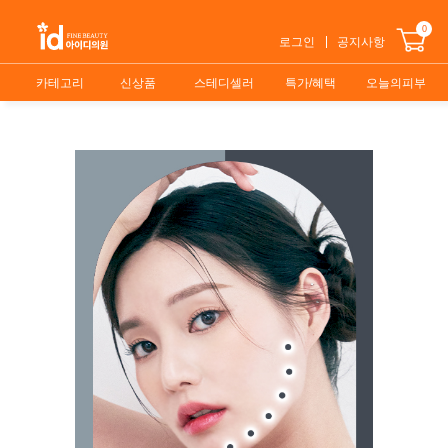
0
로그인
공지사항
카테고리
신상품
스테디셀러
특가/혜택
오늘의피부