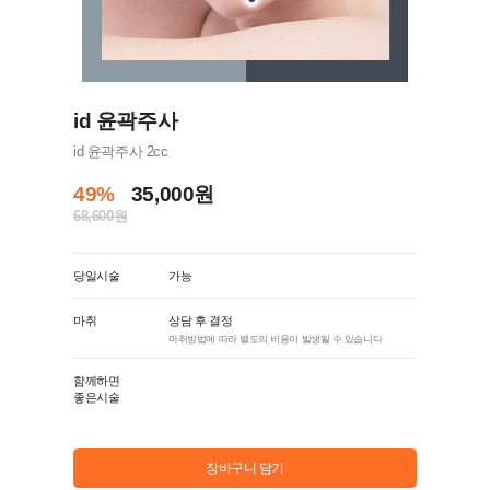
id 윤곽주사
id 윤곽주사 2cc
49%
35,000원
68,600원
당일시술
가능
마취
상담 후 결정
마취방법에 따라 별도의 비용이 발생될 수 있습니다
함께하면
좋은시술
장바구니 담기